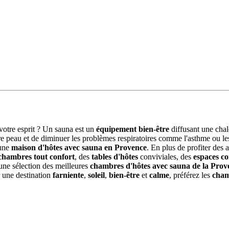
votre esprit ? Un sauna est un
équipement bien-être
diffusant une chal
tre peau et de diminuer les problèmes respiratoires comme l'asthme ou le
 une
maison d'hôtes avec sauna en Provence
. En plus de profiter des
chambres tout confort
, des
tables d'hôtes
conviviales, des
espaces 
 une sélection des meilleures
chambres d'hôtes avec sauna de la Prov
r une destination
farniente
,
soleil
,
bien-être
et
calme
, préférez les
cham