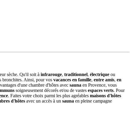
eur sèche. Qu'il soit à
infrarouge
,
traditionnel
,
électrique
ou
s bronchites. Ainsi, pour vos
vacances en famille
,
entre amis
,
en
 avantages d'une chambre d'hôtes avec
sauna
en Provence, vous
communs
soigneusement décorés et/ou de vastes
espaces verts
. Pour
ence
. Faites votre choix parmi les plus agréables
maisons d'hôtes
bres d'hôtes
avec un accès à un
sauna
en pleine campagne