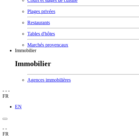
Cours et stages de cuisine
Plages privées
Restaurants
Tables d'hôtes
Marchés provençaux
Immobilier
Immobilier
Agences immobilières
-
-
-
FR
EN
-
-
FR