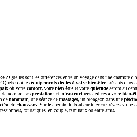
nce
? Quelles sont les différences entre un voyage dans une chambre d'h
 ? Quels sont les
équipements dédiés à votre bien-être
présents dans c
paix
où votre
confort
, votre
bien-être
et votre
quiétude
seront au cent
, de nombreuses
prestations
et
infrastructures
dédiées à votre
bien-êt
on de
hammam
, une séance de
massages
, un plongeon dans une
piscin
et/ou de
chaussons
. Sur le chemin du bonheur intérieur, réservez une 
essionnels, touristiques, en couple, familiaux ou entre amis.