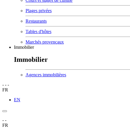
Cours et stages de cuisine
Plages privées
Restaurants
Tables d'hôtes
Marchés provençaux
Immobilier
Immobilier
Agences immobilières
-
-
-
FR
EN
-
-
FR