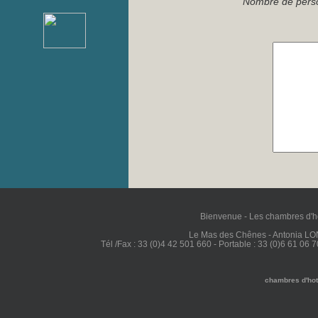
Nombre de pers
Bienvenue
-
Les chambres d'h
Le Mas des Chênes - Antonia L
Tél /Fax : 33 (0)4 42 501 660 - Portable : 33 (0)6 61 06 7
chambres d'ho