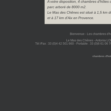
A votre disposition, 4 chambres d'hôtes 
parc arboré de 8000 m2.
Le Mas des Chênes est situé à 1,5 km d
et à 17 km d'Aix en Provence.
Bienvenue
-
Les chambres d'h
Le Mas des Chênes - Antonia L
Tél /Fax : 33 (0)4 42 501 660 - Portable : 33 (0)6 61 06 7
chambres d'ho