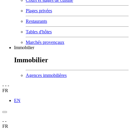
Cours et stages de cuisine
Plages privées
Restaurants
Tables d'hôtes
Marchés provençaux
Immobilier
Immobilier
Agences immobilières
-
-
-
FR
EN
-
-
FR