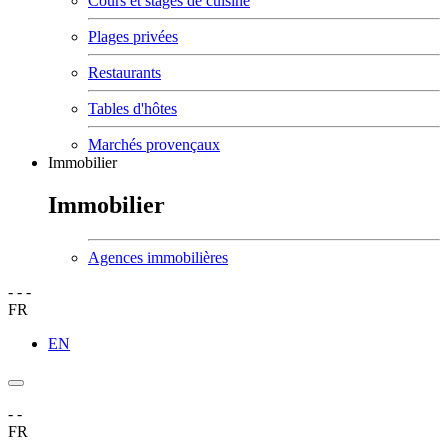
Cours et stages de cuisine
Plages privées
Restaurants
Tables d'hôtes
Marchés provençaux
Immobilier
Immobilier
Agences immobilières
-
-
-
FR
EN
-
-
FR