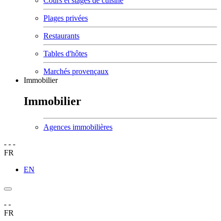
Cours et stages de cuisine
Plages privées
Restaurants
Tables d'hôtes
Marchés provençaux
Immobilier
Immobilier
Agences immobilières
-
-
-
FR
EN
-
-
FR