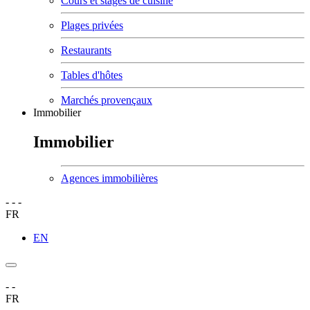
Cours et stages de cuisine
Plages privées
Restaurants
Tables d'hôtes
Marchés provençaux
Immobilier
Immobilier
Agences immobilières
-
-
-
FR
EN
-
-
FR