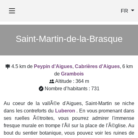
FR
Saint-Martin-de-la-Brasque
4.5 km de
Peypin d'Aigues
,
Cabrières d'Aigues
, 6 km
de
Grambois
Altitude : 364 m
Nombre d’habitants : 731
Au coeur de la vallÃ©e d'Aigues, Saint-Martin se niche
dans les contreforts du
Luberon
. En vous promenant dans
ses ruelles Ã©troites, vous pourrez admirer l'immense
fresque murale en trompe l'Åil sur la place de l'Ã©glise. Au
bout du sentier botanique, vous pouvez voir les ruines de