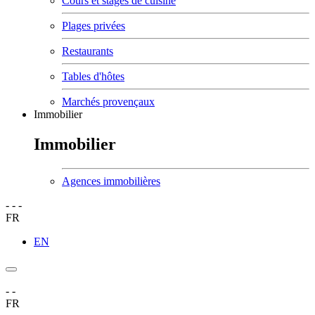
Cours et stages de cuisine
Plages privées
Restaurants
Tables d'hôtes
Marchés provençaux
Immobilier
Immobilier
Agences immobilières
-
-
-
FR
EN
-
-
FR