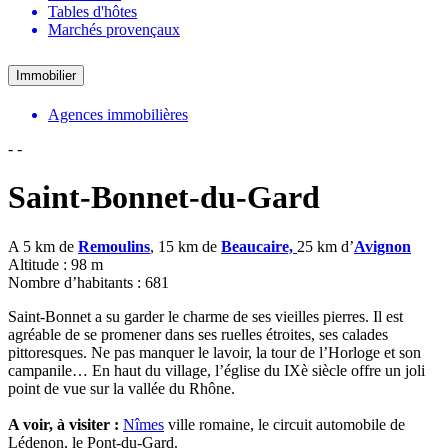
Tables d'hôtes
Marchés provençaux
Immobilier
Agences immobilières
-
-
Saint-Bonnet-du-Gard
A 5 km de
Remoulins
, 15 km de
Beaucaire,
25 km d’
Avignon
Altitude : 98 m
Nombre d’habitants : 681
Saint-Bonnet a su garder le charme de ses vieilles pierres. Il est
agréable de se promener dans ses ruelles étroites, ses calades
pittoresques. Ne pas manquer le lavoir, la tour de l’Horloge et son
campanile… En haut du village, l’église du IXè siècle offre un joli
point de vue sur la vallée du Rhône.
A voir, à visiter :
Nîmes
ville romaine, le circuit automobile de
Lédenon, le Pont-du-Gard.