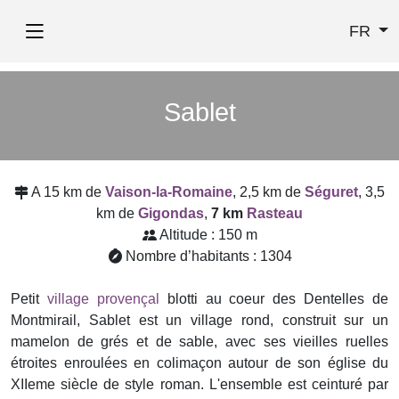
FR
Sablet
A 15 km de
Vaison-la-Romaine
, 2,5 km de
Séguret
, 3,5
km de
Gigondas
,
7 km
Rasteau
Altitude : 150 m
Nombre d’habitants : 1304
Petit
village provençal
blotti au coeur des Dentelles de
Montmirail, Sablet est un village rond, construit sur un
mamelon de grés et de sable, avec ses vieilles ruelles
étroites enroulées en colimaçon autour de son église du
XIIeme siècle de style roman. L'ensemble est ceinturé par