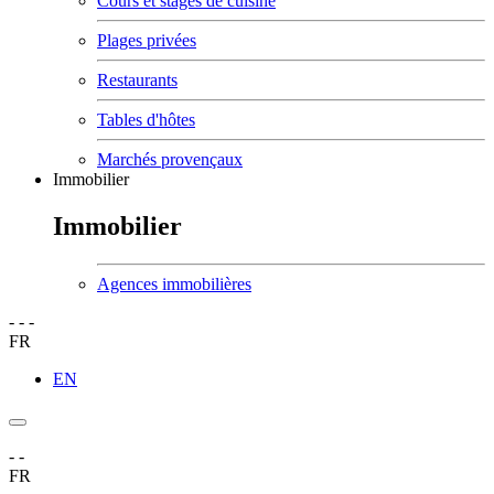
Cours et stages de cuisine
Plages privées
Restaurants
Tables d'hôtes
Marchés provençaux
Immobilier
Immobilier
Agences immobilières
-
-
-
FR
EN
-
-
FR