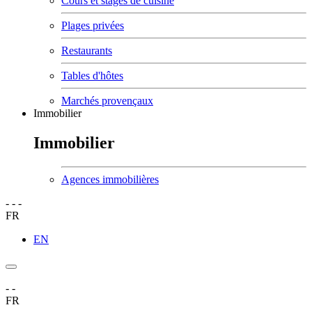
Cours et stages de cuisine
Plages privées
Restaurants
Tables d'hôtes
Marchés provençaux
Immobilier
Immobilier
Agences immobilières
-
-
-
FR
EN
-
-
FR