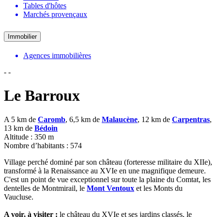
Tables d'hôtes
Marchés provençaux
Immobilier
Agences immobilières
-
-
Le Barroux
A 5 km de
Caromb
, 6,5 km de
Malaucène
, 12 km de
Carpentras
,
13 km de
Bédoin
Altitude : 350 m
Nombre d’habitants : 574
Village perché dominé par son château (forteresse militaire du XIIe),
transformé à la Renaissance au XVIe en une magnifique demeure.
C'est un point de vue exceptionnel sur toute la plaine du Comtat, les
dentelles de Montmirail, le
Mont Ventoux
et les Monts du
Vaucluse.
A voir, à visiter :
le château du XVIe et ses jardins classés, le