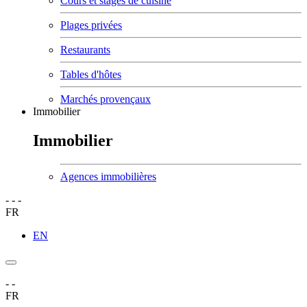
Cours et stages de cuisine
Plages privées
Restaurants
Tables d'hôtes
Marchés provençaux
Immobilier
Immobilier
Agences immobilières
-
-
-
FR
EN
-
-
FR