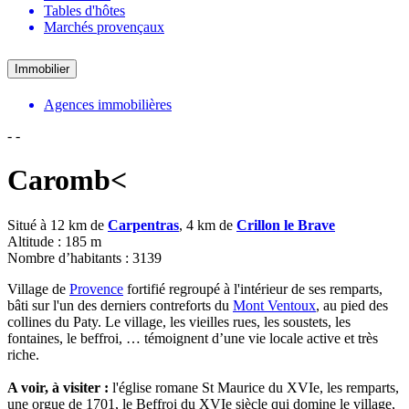
Tables d'hôtes
Marchés provençaux
Immobilier
Agences immobilières
-
-
Caromb<
Situé à 12 km de
Carpentras
, 4 km de
Crillon le Brave
Altitude : 185 m
Nombre d’habitants : 3139
Village de
Provence
fortifié regroupé à l'intérieur de ses remparts,
bâti sur l'un des derniers contreforts du
Mont Ventoux
, au pied des
collines du Paty. Le village, les vieilles rues, les soustets, les
fontaines, le beffroi, … témoignent d’une vie locale active et très
riche.
A voir, à visiter :
l'église romane St Maurice du XVIe, les remparts,
une orgue de 1701, le Beffroi du XVIe siècle qui domine le village,