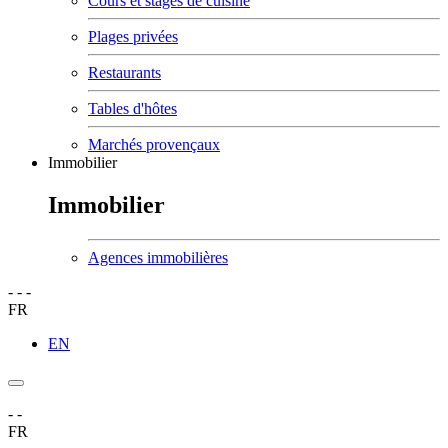
Cours et stages de cuisine
Plages privées
Restaurants
Tables d'hôtes
Marchés provençaux
Immobilier
Immobilier
Agences immobilières
-
-
-
FR
EN
-
-
FR