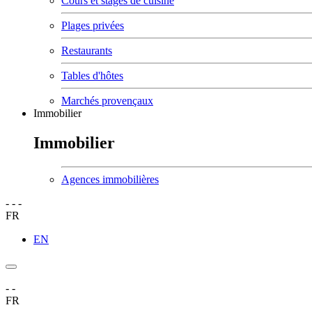
Cours et stages de cuisine
Plages privées
Restaurants
Tables d'hôtes
Marchés provençaux
Immobilier
Immobilier
Agences immobilières
-
-
-
FR
EN
-
-
FR