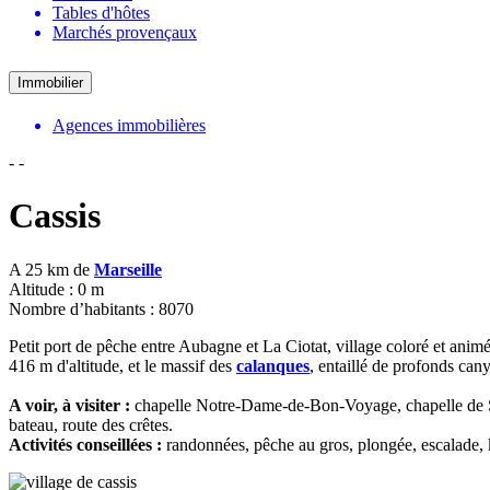
Tables d'hôtes
Marchés provençaux
Immobilier
Agences immobilières
-
-
Cassis
A 25 km de
Marseille
Altitude : 0 m
Nombre d’habitants : 8070
Petit port de pêche entre Aubagne et La Ciotat, village coloré et animé,
416 m d'altitude, et le massif des
calanques
, entaillé de profonds can
A voir, à visiter :
chapelle Notre-Dame-de-Bon-Voyage, chapelle de Sai
bateau, route des crêtes.
Activités conseillées :
randonnées, pêche au gros, plongée, escalade, k