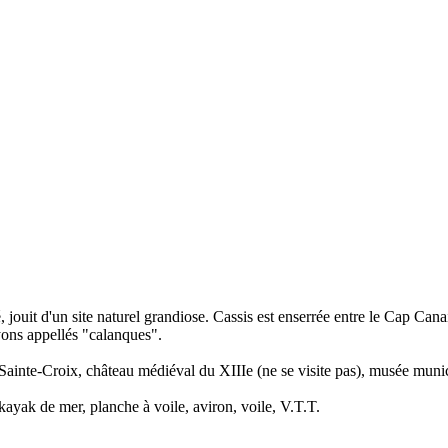
 jouit d'un site naturel grandiose. Cassis est enserrée entre le Cap Cana
yons appellés "calanques".
nte-Croix, château médiéval du XIIIe (ne se visite pas), musée municip
ayak de mer, planche à voile, aviron, voile, V.T.T.