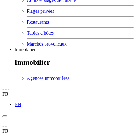
Cours et stages de cuisine
Plages privées
Restaurants
Tables d'hôtes
Marchés provençaux
Immobilier
Immobilier
Agences immobilières
-
-
-
FR
EN
-
-
FR