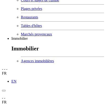
Cours et stages de cuisine
Plages privées
Restaurants
Tables d'hôtes
Marchés provençaux
Immobilier
Immobilier
Agences immobilières
-
-
-
FR
EN
-
-
FR