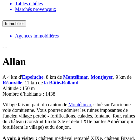
Tables d'hôtes
Marchés provençaux
Immobilier
Agences immobilières
-
-
Allan
A 4 km d'
Espeluche
, 8 km de
Montélimar
,
Montjoyer
, 9 km de
Réauville
, 11 km de
la Bâtie-Rolland
Altitude : 150 m
Nombre d’habitants : 1438
Village faisant parti du canton de
Montélimar
, situé sur l'ancienne
voie domitienne. Vous pourrez admirer les ruines imposantes de
l'ancien village perché - fortifications, calades, fontaine, four, ruines
du château (construit fin du XIe et début XIIe par les Adhémar qui
fortifièrent le village) et du donjon.
A voir, à visiter :
château médiéval remanié XIXe, château Bizard,