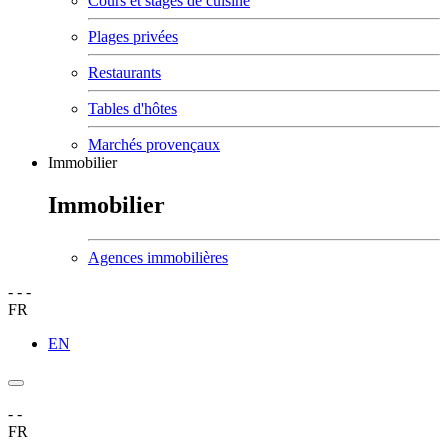
Cours et stages de cuisine
Plages privées
Restaurants
Tables d'hôtes
Marchés provençaux
Immobilier
Immobilier
Agences immobilières
-
-
-
FR
EN
-
-
FR