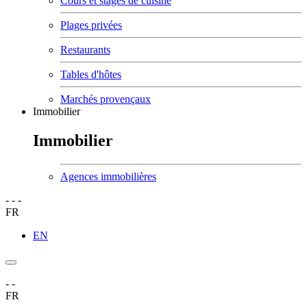
Cours et stages de cuisine
Plages privées
Restaurants
Tables d'hôtes
Marchés provençaux
Immobilier
Immobilier
Agences immobilières
-
-
-
FR
EN
-
-
FR