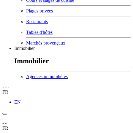
Cours et stages de cuisine
Plages privées
Restaurants
Tables d'hôtes
Marchés provençaux
Immobilier
Immobilier
Agences immobilières
-
-
-
FR
EN
-
-
FR