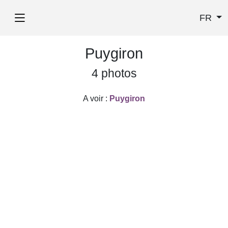
FR
Puygiron
4 photos
A voir :
Puygiron