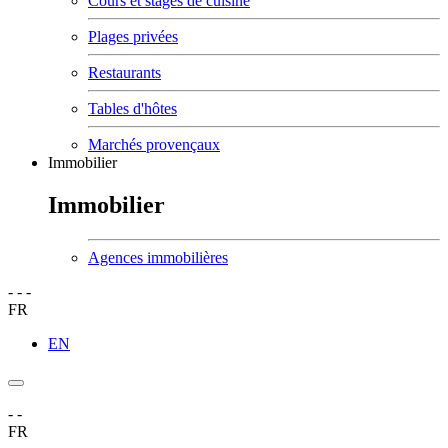
Cours et stages de cuisine
Plages privées
Restaurants
Tables d'hôtes
Marchés provençaux
Immobilier
Immobilier
Agences immobilières
-
-
-
FR
EN
-
-
FR