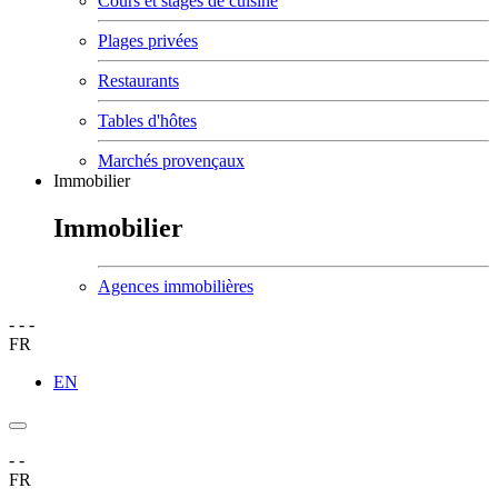
Cours et stages de cuisine
Plages privées
Restaurants
Tables d'hôtes
Marchés provençaux
Immobilier
Immobilier
Agences immobilières
-
-
-
FR
EN
-
-
FR