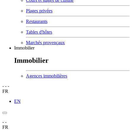
Cours et stages de cuisine
Plages privées
Restaurants
Tables d'hôtes
Marchés provençaux
Immobilier
Immobilier
Agences immobilières
-
-
-
FR
EN
-
-
FR