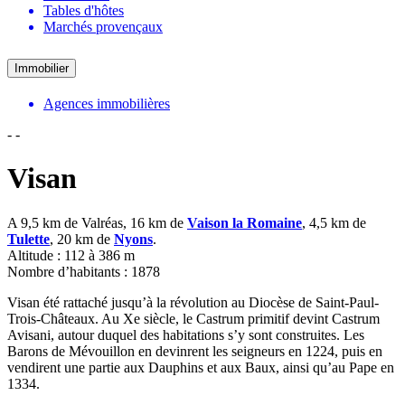
Tables d'hôtes
Marchés provençaux
Immobilier
Agences immobilières
-
-
Visan
A 9,5 km de Valréas, 16 km de
Vaison la Romaine
, 4,5 km de
Tulette
, 20 km de
Nyons
.
Altitude : 112 à 386 m
Nombre d’habitants : 1878
Visan été rattaché jusqu’à la révolution au Diocèse de Saint-Paul-
Trois-Châteaux. Au Xe siècle, le Castrum primitif devint Castrum
Avisani, autour duquel des habitations s’y sont construites. Les
Barons de Mévouillon en devinrent les seigneurs en 1224, puis en
vendirent une partie aux Dauphins et aux Baux, ainsi qu’au Pape en
1334.