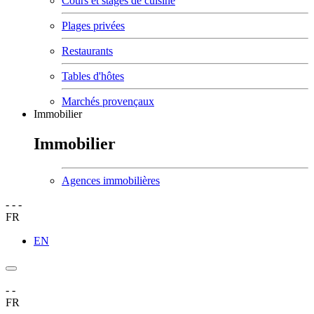
Cours et stages de cuisine
Plages privées
Restaurants
Tables d'hôtes
Marchés provençaux
Immobilier
Immobilier
Agences immobilières
-
-
-
FR
EN
-
-
FR