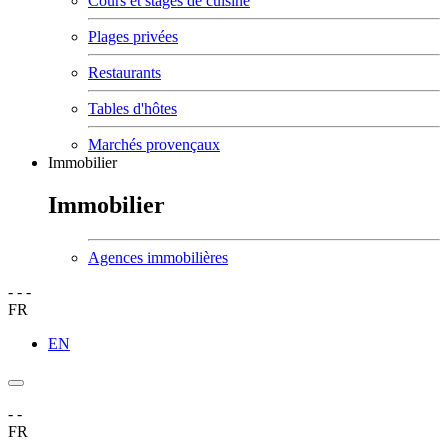
Cours et stages de cuisine
Plages privées
Restaurants
Tables d'hôtes
Marchés provençaux
Immobilier
Immobilier
Agences immobilières
-
-
-
FR
EN
-
-
FR