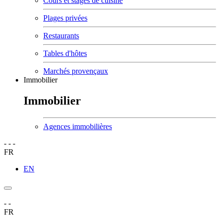
Cours et stages de cuisine
Plages privées
Restaurants
Tables d'hôtes
Marchés provençaux
Immobilier
Immobilier
Agences immobilières
-
-
-
FR
EN
-
-
FR