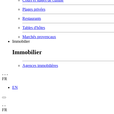
Cours et stages de cuisine
Plages privées
Restaurants
Tables d'hôtes
Marchés provençaux
Immobilier
Immobilier
Agences immobilières
-
-
-
FR
EN
-
-
FR