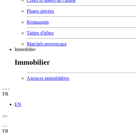
Cours et stages de cuisine
Plages privées
Restaurants
Tables d'hôtes
Marchés provençaux
Immobilier
Immobilier
Agences immobilières
-
-
-
FR
EN
-
-
FR