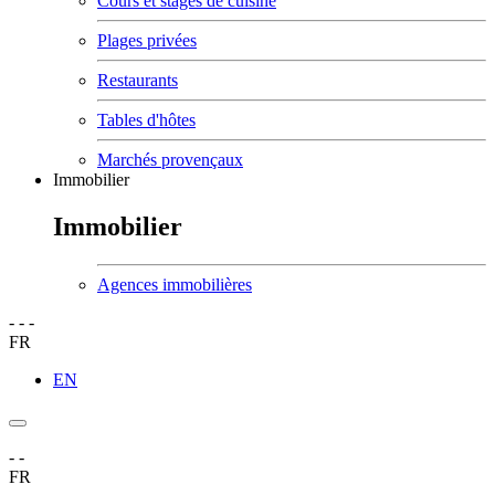
Cours et stages de cuisine
Plages privées
Restaurants
Tables d'hôtes
Marchés provençaux
Immobilier
Immobilier
Agences immobilières
-
-
-
FR
EN
-
-
FR