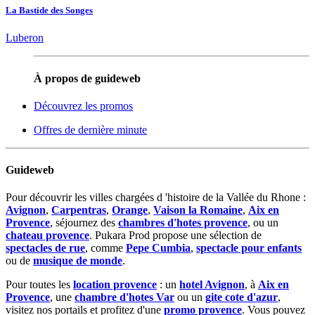
La Bastide des Songes
Luberon
À propos de guideweb
Découvrez les promos
Offres de dernière minute
Guideweb
Pour découvrir les villes chargées d 'histoire de la Vallée du Rhone :
Avignon
,
Carpentras
,
Orange
,
Vaison la Romaine
,
Aix en
Provence
, séjournez des
chambres d'hotes provence
, ou un
chateau provence
. Pukara Prod propose une sélection de
spectacles de rue
, comme
Pepe Cumbia
,
spectacle pour enfants
ou de
musique de monde
.
Pour toutes les
location provence
: un
hotel Avignon
, à
Aix en
Provence
, une
chambre d'hotes Var
ou un
gite cote d'azur
,
visitez nos portails et profitez d'une
promo provence
. Vous pouvez