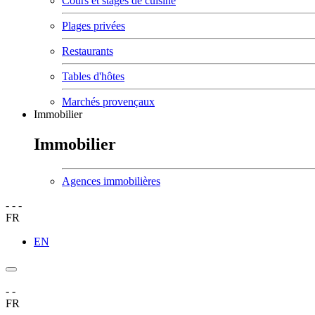
Cours et stages de cuisine
Plages privées
Restaurants
Tables d'hôtes
Marchés provençaux
Immobilier
Immobilier
Agences immobilières
-
-
-
FR
EN
-
-
FR