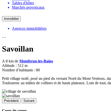
Tables d'hôtes
Marchés provençaux
Immobilier
Agences immobilières
-
-
Savoillan
A 8 km de
Montbrun-les-Bains
Altitude : 512 m
Nombre d’habitants : 80
Petit village isolé, posé au pied du versant Nord du Mont Ventoux, dans
Toulourenc au milieu de collines et de hauts plateaux. Loin de tout, d
Précédent
Suivant
Coup de coeur