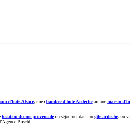
son d'hote Alsace
, une c
hambre d'hote Ardeche
ou une
maison d'ho
ne
location drome provencale
ou séjourner dans un
gite ardeche
. ou v
 l'Agence Boschi.