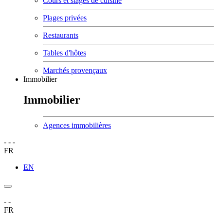
Cours et stages de cuisine
Plages privées
Restaurants
Tables d'hôtes
Marchés provençaux
Immobilier
Immobilier
Agences immobilières
-
-
-
FR
EN
-
-
FR