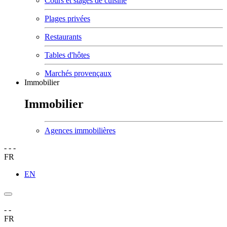
Cours et stages de cuisine
Plages privées
Restaurants
Tables d'hôtes
Marchés provençaux
Immobilier
Immobilier
Agences immobilières
-
-
-
FR
EN
-
-
FR