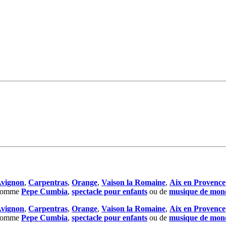
vignon
,
Carpentras
,
Orange
,
Vaison la Romaine
,
Aix en Provence
 comme
Pepe Cumbia
,
spectacle pour enfants
ou de
musique de mon
vignon
,
Carpentras
,
Orange
,
Vaison la Romaine
,
Aix en Provence
 comme
Pepe Cumbia
,
spectacle pour enfants
ou de
musique de mon