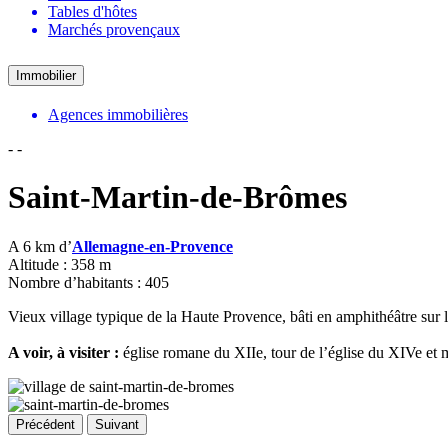
Tables d'hôtes
Marchés provençaux
Immobilier
Agences immobilières
-
-
Saint-Martin-de-Brômes
A 6 km d’
Allemagne-en-Provence
Altitude : 358 m
Nombre d’habitants : 405
Vieux village typique de la Haute Provence, bâti en amphithéâtre sur l
A voir, à visiter :
église romane du XIIe, tour de l’église du XIVe et
Précédent
Suivant