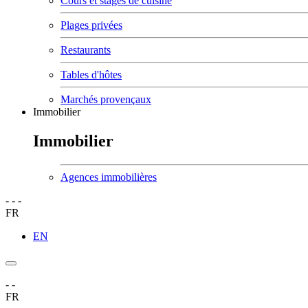
Cours et stages de cuisine
Plages privées
Restaurants
Tables d'hôtes
Marchés provençaux
Immobilier
Immobilier
Agences immobilières
-
-
-
FR
EN
-
-
FR