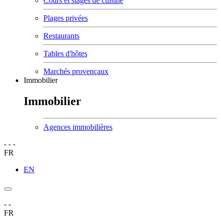
Cours et stages de cuisine
Plages privées
Restaurants
Tables d'hôtes
Marchés provençaux
Immobilier
Immobilier
Agences immobilières
-
-
-
FR
EN
-
-
FR