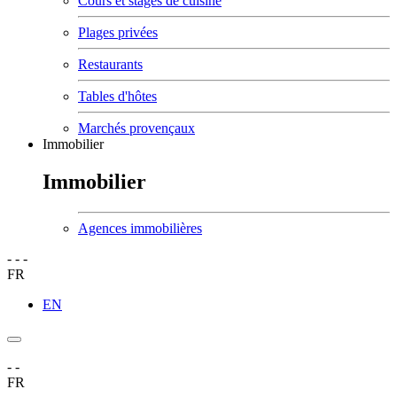
Cours et stages de cuisine
Plages privées
Restaurants
Tables d'hôtes
Marchés provençaux
Immobilier
Immobilier
Agences immobilières
-
-
-
FR
EN
-
-
FR