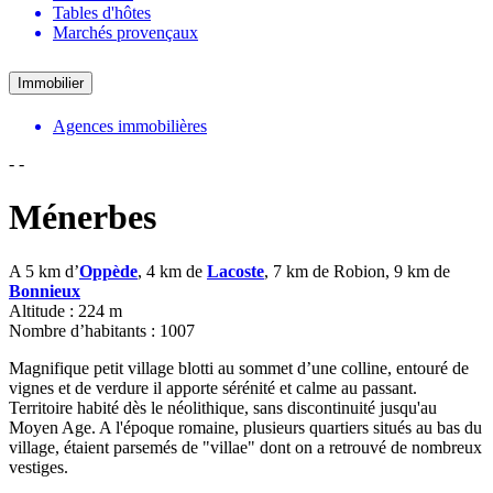
Tables d'hôtes
Marchés provençaux
Immobilier
Agences immobilières
-
-
Ménerbes
A 5 km d’
Oppède
, 4 km de
Lacoste
, 7 km de Robion, 9 km de
Bonnieux
Altitude : 224 m
Nombre d’habitants : 1007
Magnifique petit village blotti au sommet d’une colline, entouré de
vignes et de verdure il apporte sérénité et calme au passant.
Territoire habité dès le néolithique, sans discontinuité jusqu'au
Moyen Age. A l'époque romaine, plusieurs quartiers situés au bas du
village, étaient parsemés de "villae" dont on a retrouvé de nombreux
vestiges.