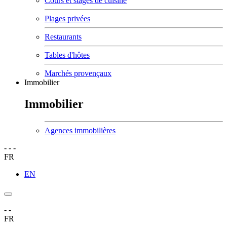
Cours et stages de cuisine
Plages privées
Restaurants
Tables d'hôtes
Marchés provençaux
Immobilier
Immobilier
Agences immobilières
-
-
-
FR
EN
-
-
FR