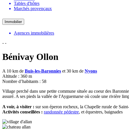
Tables d'hôtes
Marchés provençaux
Immobilier
Agences immobilières
-
-
Bénivay Ollon
A 10 km de
Buis-les-Baronnies
et 30 km de
Nyons
Altitude : 360 m
Nombre d’habitants : 58
Village perché dans une petite commune située au coeur des Baronnie
assuré. A ses pieds la vallée de l'Ayguemarse où coule une rivière limp
A voir, à visiter :
sur son éperon rocheux, la Chapelle rurale de Saint
Activités conseillées :
randonnée pédestre
, et équestres, baignades