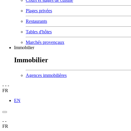
Cours et stages de cuisine
Plages privées
Restaurants
Tables d'hôtes
Marchés provençaux
Immobilier
Immobilier
Agences immobilières
-
-
-
FR
EN
-
-
FR