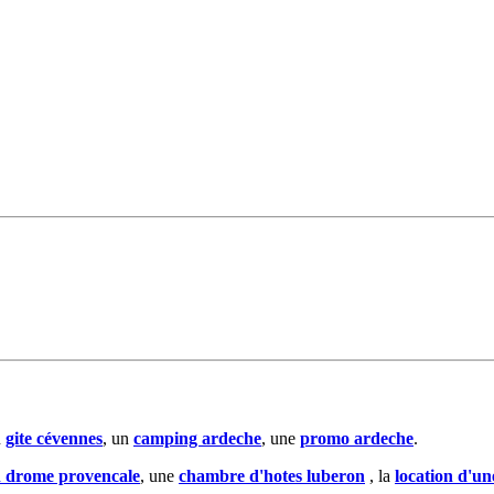
n
gite cévennes
, un
camping ardeche
, une
promo ardeche
.
n drome provencale
, une
chambre d'hotes luberon
, la
location d'u