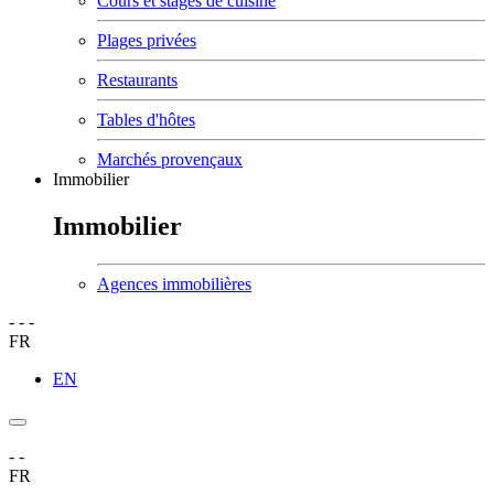
Cours et stages de cuisine
Plages privées
Restaurants
Tables d'hôtes
Marchés provençaux
Immobilier
Immobilier
Agences immobilières
-
-
-
FR
EN
-
-
FR