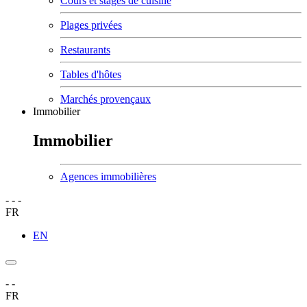
Cours et stages de cuisine
Plages privées
Restaurants
Tables d'hôtes
Marchés provençaux
Immobilier
Immobilier
Agences immobilières
-
-
-
FR
EN
-
-
FR