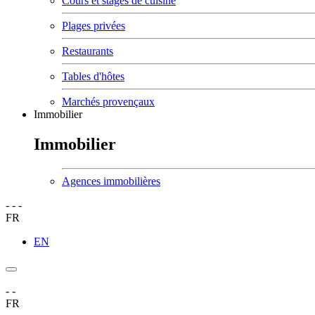
Cours et stages de cuisine
Plages privées
Restaurants
Tables d'hôtes
Marchés provençaux
Immobilier
Immobilier
Agences immobilières
-
-
-
FR
EN
-
-
FR