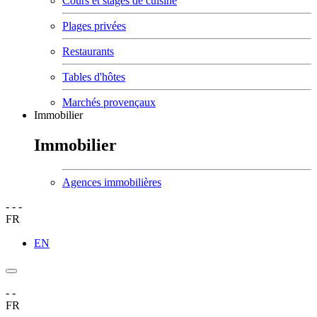
Cours et stages de cuisine
Plages privées
Restaurants
Tables d'hôtes
Marchés provençaux
Immobilier
Immobilier
Agences immobilières
-
-
-
FR
EN
-
-
FR