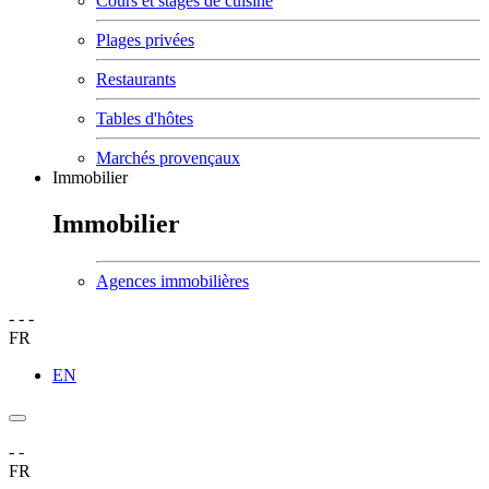
Cours et stages de cuisine
Plages privées
Restaurants
Tables d'hôtes
Marchés provençaux
Immobilier
Immobilier
Agences immobilières
-
-
-
FR
EN
-
-
FR