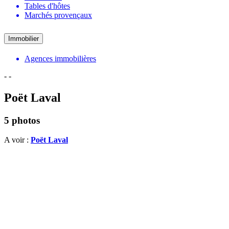
Tables d'hôtes
Marchés provençaux
Immobilier
Agences immobilières
-
-
Poët Laval
5 photos
A voir :
Poët Laval