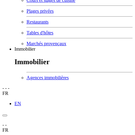
Cours et stages de cuisine
Plages privées
Restaurants
Tables d'hôtes
Marchés provençaux
Immobilier
Immobilier
Agences immobilières
-
-
-
FR
EN
-
-
FR