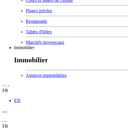
Cours et stages de cuisine
Plages privées
Restaurants
Tables d'hôtes
Marchés provençaux
Immobilier
Immobilier
Agences immobilières
-
-
-
FR
EN
-
-
FR