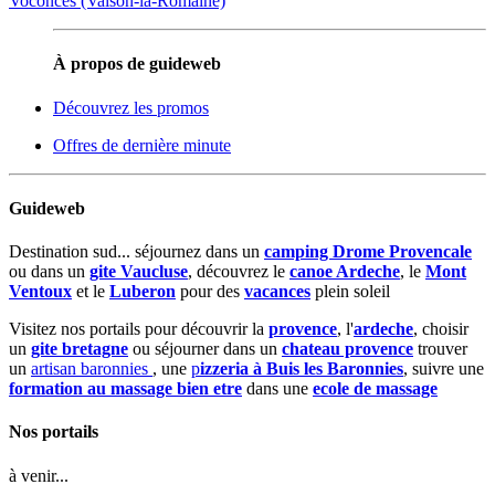
Voconces (Vaison-la-Romaine)
À propos de guideweb
Découvrez les promos
Offres de dernière minute
Guideweb
Destination sud... séjournez dans un
camping Drome Provencale
ou dans un
gite Vaucluse
, découvrez le
canoe Ardeche
, le
Mont
Ventoux
et le
Luberon
pour des
vacances
plein soleil
Visitez nos portails pour découvrir la
provence
, l'
ardeche
, choisir
un
gite bretagne
ou séjourner dans un
chateau provence
trouver
un
artisan baronnies
, une
p
izzeria à Buis les Baronnies
, suivre une
formation au massage bien etre
dans une
ecole de massage
Nos portails
à venir...