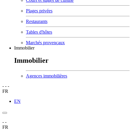
Cours et stages de cuisine
Plages privées
Restaurants
Tables d'hôtes
Marchés provençaux
Immobilier
Immobilier
Agences immobilières
-
-
-
FR
EN
-
-
FR