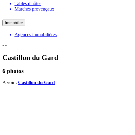
Tables d'hôtes
Marchés provençaux
Immobilier
Agences immobilières
-
-
Castillon du Gard
6 photos
A voir :
Castillon du Gard