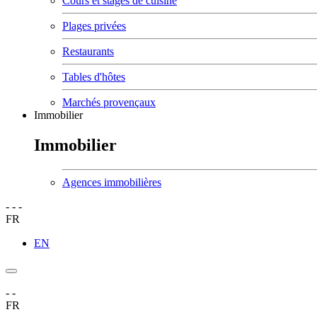
Cours et stages de cuisine
Plages privées
Restaurants
Tables d'hôtes
Marchés provençaux
Immobilier
Immobilier
Agences immobilières
-
-
-
FR
EN
-
-
FR