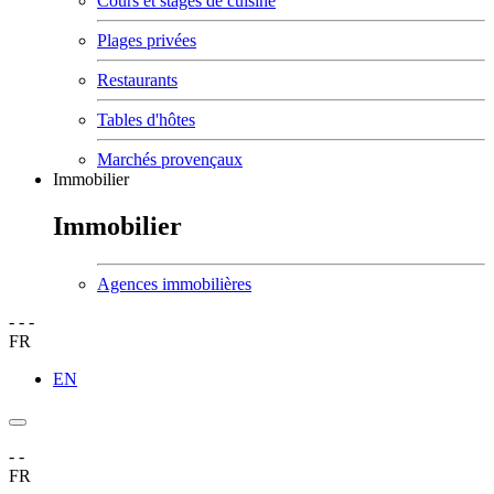
Cours et stages de cuisine
Plages privées
Restaurants
Tables d'hôtes
Marchés provençaux
Immobilier
Immobilier
Agences immobilières
-
-
-
FR
EN
-
-
FR