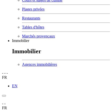
Cours et stages de cuisine
Plages privées
Restaurants
Tables d'hôtes
Marchés provençaux
Immobilier
Immobilier
Agences immobilières
-
-
-
FR
EN
-
-
FR